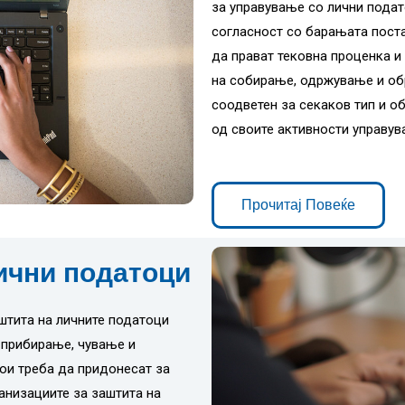
за управување со лични подат
согласност со барањата поста
да прават тековна проценка и
на собирање, одржување и обр
соодветен за секаков тип и о
од своите активности управув
Прочитај Повеќе
лични податоци
штита на личните податоци
 прибирање, чување и
кои треба да придонесат за
анизациите за заштита на