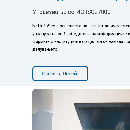
Управување со ИС ISO27000
Net.InfoSec е решението на Нет.Бит за имплемен
управување со безбедноста на информациите и
фирмите и институциите со цел да се намалат о
делувањето.
Прочитај Повеќе