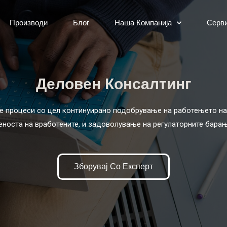
Производи
Блог
Наша Компанија
Серв
Деловен Консалтинг
е процеси со цел континуирано подобрување на работењето на 
еноста на вработените, и задоволување на регулаторните барањ
Зборувај Со Експерт