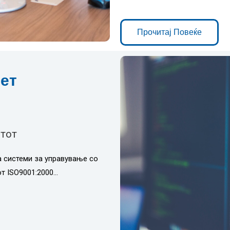
Прочитај Повеќе
ет
етот
а системи за управување со
т ISO9001:2000…