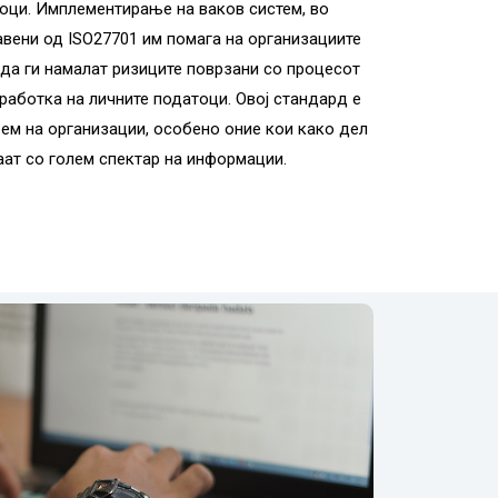
оци. Имплементирање на ваков систем, во
вени од ISO27701 им помага на организациите
 да ги намалат ризиците поврзани со процесот
аботка на личните податоци. Овој стандард е
бем на организации, особено оние кои како дел
аат со голем спектар на информации.