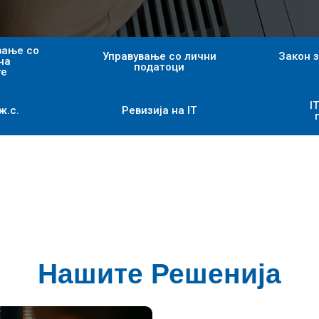
вање со
Управување со лични
Закон з
на
податоци
те
I
ж.с.
Ревизија на IT
Нашите Решенија