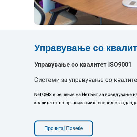
Управување со квалит
Управување со квалитет ISO9001
Системи за управување со квалит
Net.QMS е решение на Нет.Бит за воведување н
квалитетот во организациите според стандардо
Прочитај Повеќе