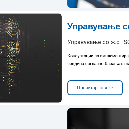
Управување со
Управување со ж.с. I
Консултации за имплементира
средина согласно барањата н
Прочитај Повеќе