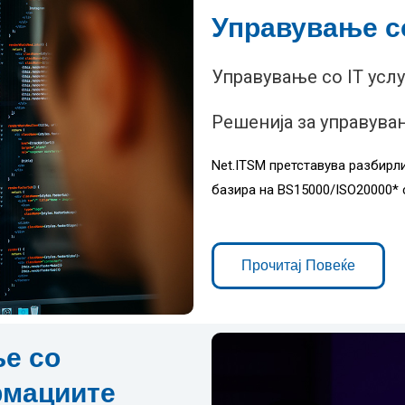
Управување со
Управување со IT услу
Решенија за управув
Net.ITSM претставува разбирли
базира на BS15000/ISO20000* 
Прочитај Повеќе
е со
рмациите