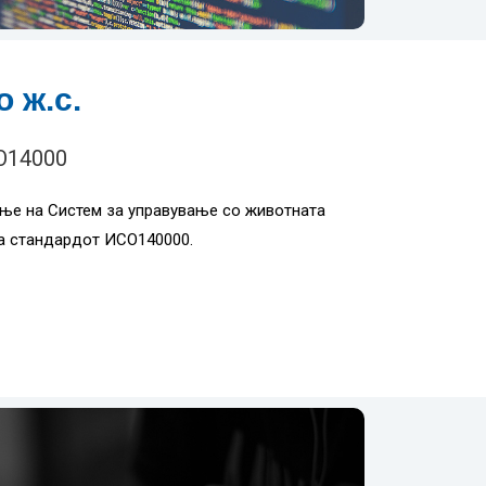
 ж.с.
SO14000
ње на Систем за управување со животната
а стандардот ИСО140000.