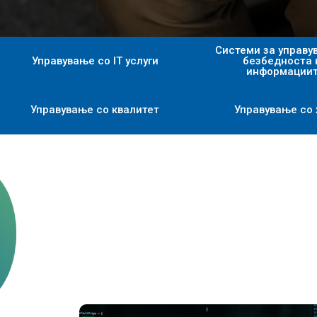
Системи за управу
Управување со IT услуги
безбедноста 
информации
Управување со квалитет
Управување со 