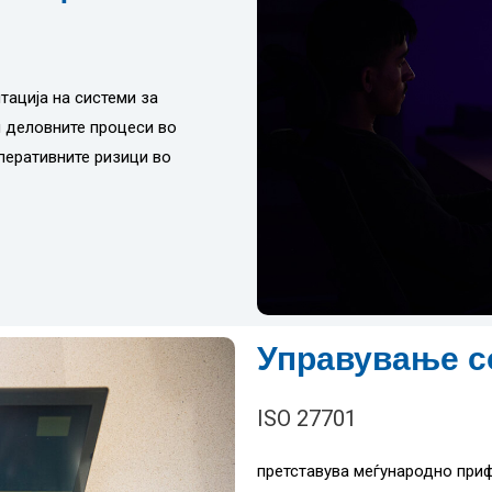
тација на системи за
 деловните процеси во
перативните ризици во
Управување с
ISO 27701
претставува меѓународно приф