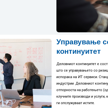
Управување с
континуитет
Деловниот континуитет е сост
што се управувањето со ризи
испорака на ИТ сервиси. Стан
индустрии. Деловниот контин
отпорноста на работењето (од
клучните производи и услуги, 
ги опслужуваат истите.