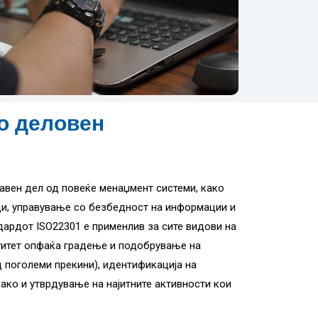
о деловен
авен дел од повеќе менаџмент системи, како
ци, управување со безбедност на информации и
дардот ISO22301 е применлив за сите видови на
уитет опфаќа градење и подобрување на
 поголеми прекини), идентификација на
како и утврдување на најитните активности кои