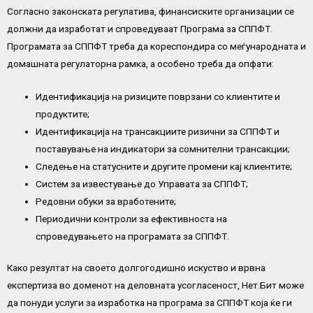
Согласно законската регулатива, финансиските организации се
должни да изработат и спроведуваат Програма за СППФТ.
Програмата за СППФТ треба да кореспондира со меѓународната и
домашната регулаторна рамка, а особено треба да опфати:
Идентификација на ризиците поврзани со клиентите и
продуктите;
Идентификација на трансакциите ризични за СППФТ и
поставување на индикатори за сомнителни трансакции;
Следење на статусните и другите промени кај клиентите;
Систем за известување до Управата за СППФТ;
Редовни обуки за вработените;
Периодични контроли за ефективноста на
спроведувањето на програмата за СППФТ.
Како резултат на своето долгогодишно искуство и врвна
експертиза во доменот на деловната усогласеност, Нет.Бит може
да понуди услуги за изработка на програма за СППФТ која ќе ги