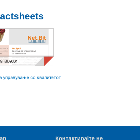
actsheets​
а управување со квалитетот
ар
Контактирајте не