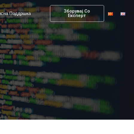
Зборувај Со
исна Поддршка
Експерт