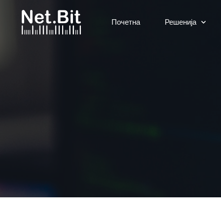
Почетна
Решенија