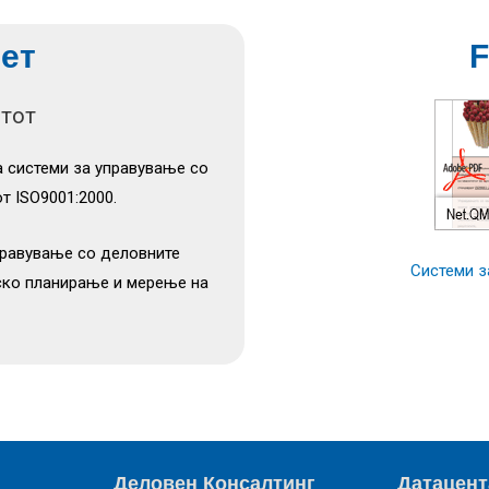
ет
F
етот
а системи за управување со
т ISO9001:2000.
правување со деловните
Системи з
ско планирање и мерење на
Деловен Консалтинг
Датацент