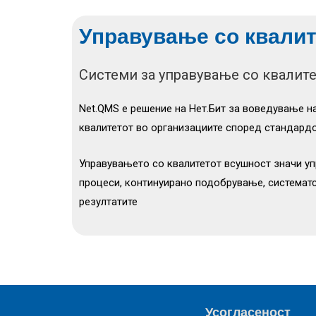
Управување со квалит
Системи за управување со квалит
Net.QMS е решение на Нет.Бит за воведување н
квалитетот во организациите според стандардо
Управувањето со квалитетот всушност значи у
процеси, континуирано подобрување, системат
резултатите
Усогласеност